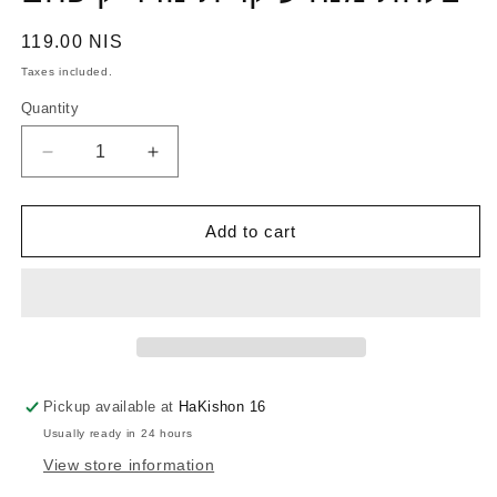
Regular
119.00 NIS
price
Taxes included.
Quantity
Quantity
Decrease
Increase
quantity
quantity
for
for
צלחת
צלחת
Add to cart
מנה
מנה
עיקרית
עיקרית
נורדיק
נורדיק
פחם
פחם
Pickup available at
HaKishon 16
Usually ready in 24 hours
View store information