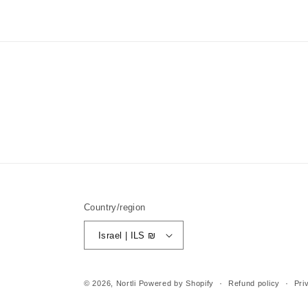
in
modal
Country/region
Israel | ILS ₪
© 2026,
Nortli
Powered by Shopify
Refund policy
Pri