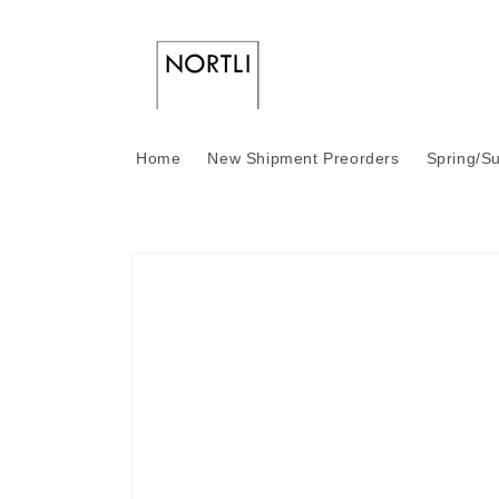
Skip to
content
Home
New Shipment Preorders
Spring/S
Skip to
product
information