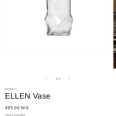
Open
media
1
in
modal
O
m
2
of
1
/
4
in
m
NORTLI
ELLEN Vase
Regular
495.00 NIS
price
Taxes included.