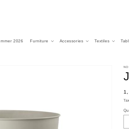
ummer 2026
Furniture
Accessories
Textiles
Tab
NO
R
1
pr
Ta
Qu
Qu