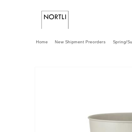
Skip to
content
Home
New Shipment Preorders
Spring/S
Skip to
product
information