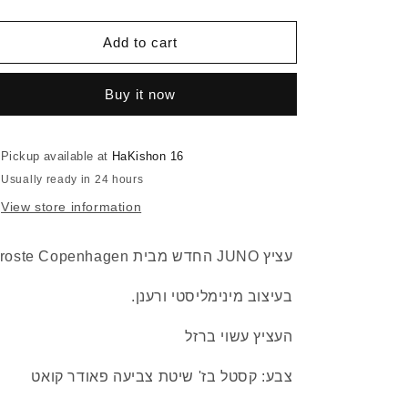
quantity
quantity
n
for
for
JUNO
JUNO
Add to cart
Planter
Planter
L
L
Buy it now
Pickup available at
HaKishon 16
Usually ready in 24 hours
View store information
Broste Copenhagen החדש מבית JUNO עציץ
.בעיצוב מינימליסטי ורענן
העציץ עשוי ברזל
צבע: קסטל בז' שיטת צביעה פאודר קואט